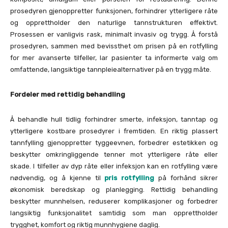
prosedyren gjenoppretter funksjonen, forhindrer ytterligere råte
og opprettholder den naturlige tannstrukturen effektivt.
Prosessen er vanligvis rask, minimalt invasiv og trygg. Å forstå
prosedyren, sammen med bevissthet om prisen på en rotfylling
for mer avanserte tilfeller, lar pasienter ta informerte valg om
omfattende, langsiktige tannpleiealternativer på en trygg måte.
Fordeler med rettidig behandling
Å behandle hull tidlig forhindrer smerte, infeksjon, tanntap og
ytterligere kostbare prosedyrer i fremtiden. En riktig plassert
tannfylling gjenoppretter tyggeevnen, forbedrer estetikken og
beskytter omkringliggende tenner mot ytterligere råte eller
skade. I tilfeller av dyp råte eller infeksjon kan en rotfylling være
nødvendig, og å kjenne til
pris rotfylling
på forhånd sikrer
økonomisk beredskap og planlegging. Rettidig behandling
beskytter munnhelsen, reduserer komplikasjoner og forbedrer
langsiktig funksjonalitet samtidig som man opprettholder
trygghet, komfort og riktig munnhygiene daglig.