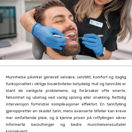
Munnhelse påvirker generell velvære, selvtillit, komfort og daglig
funksjonalitet i viktige livsaktiviteter betydelig. Hull og tannråte er
blant de vanligste problemene, og forårsaker ofte smerte,
følsomhet og ubehag ved vanlig spising eller snakking. Rettidig
intervensjon forhindrer komplikasjoner effektivt. En tannfylling
gjenoppretter en skadet tann, mens avanserte tilfeller kan kreve
mer omfattende pleie, og å kjenne prisen på rotfyllingen sikrer
informerte beslutninger og bedre munnhelseresultater
konsekvent.