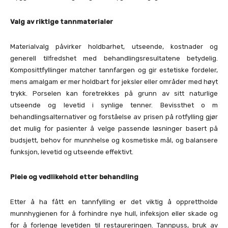
Valg av riktige tannmaterialer
Materialvalg påvirker holdbarhet, utseende, kostnader og
generell tilfredshet med behandlingsresultatene betydelig.
Komposittfyllinger matcher tannfargen og gir estetiske fordeler,
mens amalgam er mer holdbart for jeksler eller områder med høyt
trykk. Porselen kan foretrekkes på grunn av sitt naturlige
utseende og levetid i synlige tenner. Bevissthet o m
behandlingsalternativer og forståelse av prisen på rotfylling gjør
det mulig for pasienter å velge passende løsninger basert på
budsjett, behov for munnhelse og kosmetiske mål, og balansere
funksjon, levetid og utseende effektivt.
Pleie og vedlikehold etter behandling
Etter å ha fått en tannfylling er det viktig å opprettholde
munnhygienen for å forhindre nye hull, infeksjon eller skade og
for å forlenge levetiden til restaureringen. Tannpuss, bruk av