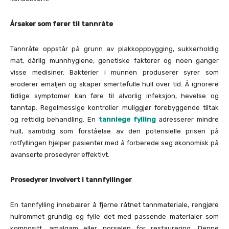
Årsaker som fører til tannråte
Tannråte oppstår på grunn av plakkoppbygging, sukkerholdig
mat, dårlig munnhygiene, genetiske faktorer og noen ganger
visse medisiner. Bakterier i munnen produserer syrer som
eroderer emaljen og skaper smertefulle hull over tid. Å ignorere
tidlige symptomer kan føre til alvorlig infeksjon, hevelse og
tanntap. Regelmessige kontroller muliggjør forebyggende tiltak
og rettidig behandling. En
tannlege fylling
adresserer mindre
hull, samtidig som forståelse av den potensielle prisen på
rotfyllingen hjelper pasienter med å forberede seg økonomisk på
avanserte prosedyrer effektivt.
Prosedyrer involvert i tannfyllinger
En tannfylling innebærer å fjerne råtnet tannmateriale, rengjøre
hulrommet grundig og fylle det med passende materialer som
kompositt, amalgam eller porselen for restaurering. Denne